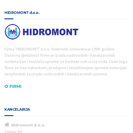
HIDROMONT d.o.o.
Firma "HIDROMONT" d.o.o. Srebrenik osnovana je 1996. godine.
Osnovna djelatnost firme je izrada vodovodnih i kanalizacionih
sistema kao i montaža opreme za tretman svih vrsta voda. Osim toga
firma se bavi nabavkom, prodajom i skladištenjem opreme materijala
neophodnih za izradu vodovodnih i kanalizacionih sistema.
O FIRMI
KANCELARIJA
Hidromont d.o.o.
Ćehaje bb