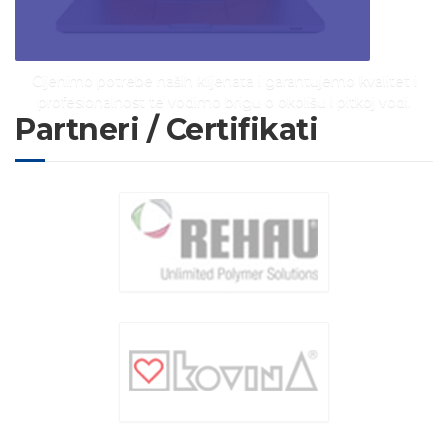
Cijenimo potrebe naših klijenata i garantujemo kvalitet i
profesionalnost te vodimo brigu o okolišu i pitkoj vodi.
Partneri / Certifikati