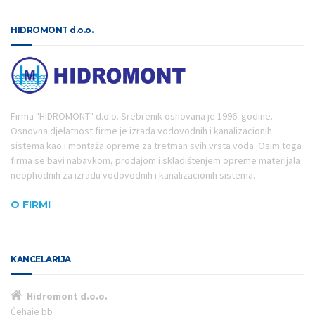
HIDROMONT d.o.o.
Firma "HIDROMONT" d.o.o. Srebrenik osnovana je 1996. godine.
Osnovna djelatnost firme je izrada vodovodnih i kanalizacionih
sistema kao i montaža opreme za tretman svih vrsta voda. Osim toga
firma se bavi nabavkom, prodajom i skladištenjem opreme materijala
neophodnih za izradu vodovodnih i kanalizacionih sistema.
O FIRMI
KANCELARIJA
Hidromont d.o.o.
Ćehaje bb