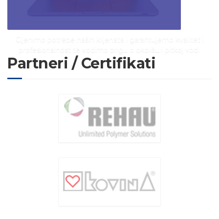
Cijenimo potrebe naših klijenata i garantujemo kvalitet i
profesionalnost te vodimo brigu o okolišu i pitkoj vodi.
Partneri / Certifikati